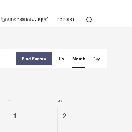
ปฏิทินกิจกรรมคณะมนุษย์
ติดต่อเรา
Event
Find Events
List
Month
Day
Views
Navigation
ส.
วันเสาร์
อา.
วันอาทิตย์
0
0
1
2
events,
events,