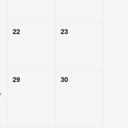
0
0
22
23
events,
events,
0
0
29
30
events,
events,
ร