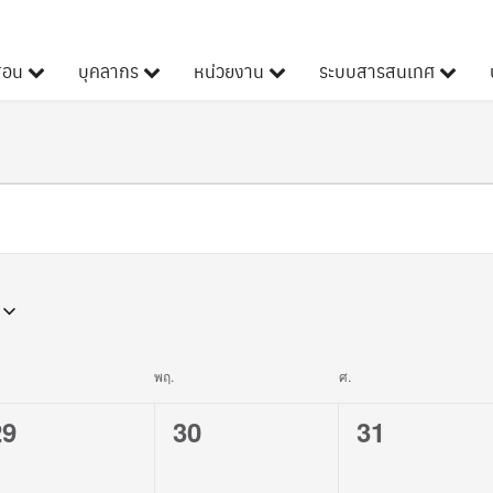
ดสอน
บุคลากร
หน่วยงาน
ระบบสารสนเทศ
พุธ
พฤ.
วันพฤหัสบดี
ศ.
วันศุกร์
0
0
0
29
30
31
vents,
events,
events,