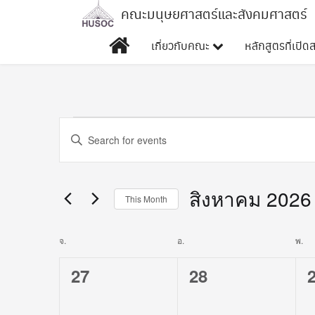
Skip
คณะมนุษยศาสตร์และสังคมศาสตร์
to
เกี่ยวกับคณะ
หลักสูตรที่เปิ
content
Events
Events
Enter
Search
Keyword.
Search
and
for
สิงหาคม 2026
This Month
Views
Events
Select
by
Navigation
date.
Calendar
จ.
วันจันทร์
อ.
วันอังคาร
พ.
วัน
Keyword.
of
0
0
27
28
events,
events,
e
Events