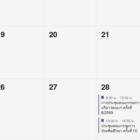
0
0
0
19
20
21
vents,
events,
events,
Search
for:
0
0
2
26
27
28
vents,
events,
events,
Featured
9:30 น.
-
12:00 น.
การประชุมคณะกรรมกา
บริหารคณะฯ ครั้งที่
8/2569
Featured
13:30 น.
-
16:30 น.
ประชุมคณะกรรมการ
บัณฑิตศึกษา ครั้ั้งที่ 10