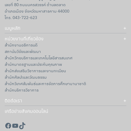
เลขที่ 80 ถนนนครสวรรค์ ตำบลตลาด
อำเภอเมือง จังหวัดมหาสารคาม 44000
โทร. 043-722-623
เมนูหลัก
หน่วยงานที่เกี่ยวข้อง
การบริหารทรัพยากรและการดำเนินงาน
สำนักงานอธิการบดี
งานประกันคุณภาพ
สถาบันวิจัยและพัฒนา
สำหรับอาจารย์
สำนักวิทยบริการและเทคโนโลยีสารสนเทศ
สำหรับนักศึกษา
สำนักมาตรฐานและประกันคุณภาพ
ติดต่อเรา
สำนักส่งเสริมวิชาการและงานทะเบียน
สำนักศิลปะและวัฒนธรรม
สำนักวิเทศสัมพันธ์และการจัดการศึกษานานาชาติ
สำนักบริการวิชาการ
ติดต่อเรา
อีเมล: human_soc@rmu.ac.th
เครือข่ายสังคมออนไลน์
Facebook
YouTube
TikTok